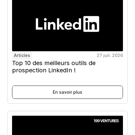
Articles
27 juil. 2026
Top 10 des meilleurs outils de 
prospection LinkedIn !
E
n
s
a
v
o
i
r
p
l
u
s