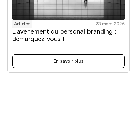
Articles
23 mars 2026
L'avènement du personal branding : 
démarquez-vous !
E
n
s
a
v
o
i
r
p
l
u
s