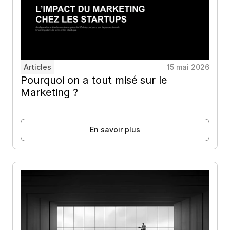
Articles
15 mai 2026
Pourquoi on a tout misé sur le 
Marketing ?
E
n
s
a
v
o
i
r
p
l
u
s