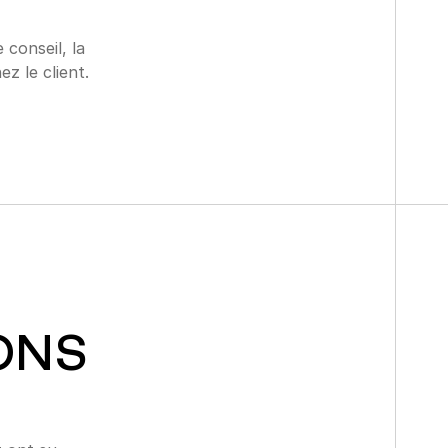
onseil, la 
z le client.
ONS