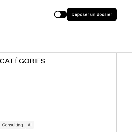
D
é
p
o
s
e
r
u
n
d
o
s
s
i
e
r
CATÉGORIES
Consulting
AI