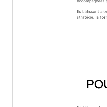
accompagnées po
Ils bâtissent al
stratégie, la fo
PO