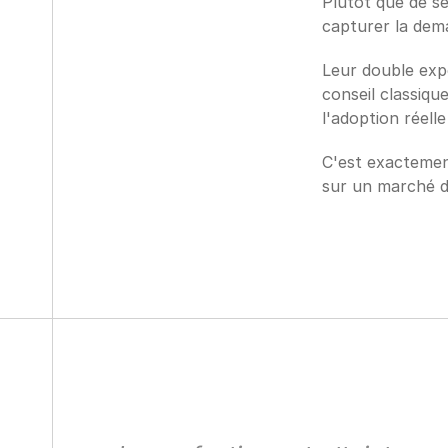
Plutôt que de se
capturer la dema
Leur double expe
conseil classiqu
l'adoption réelle
C'est exactement
sur un marché d