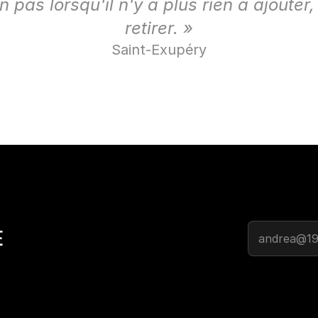
 pas lorsqu'il n'y a plus rien à ajouter, 
retirer. »
Saint-Exupéry
É