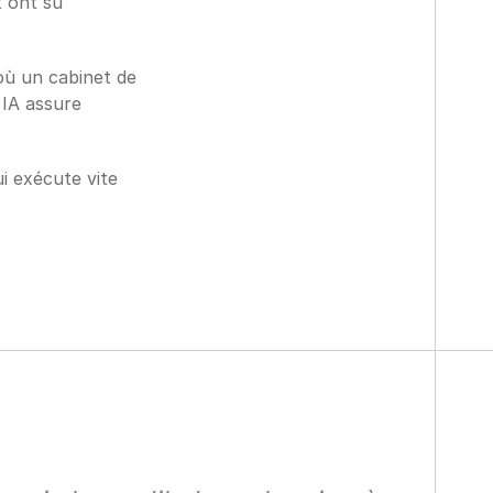
 ont su 
où un cabinet de 
IA assure 
 exécute vite 