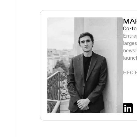
MAR
Co-fo
Entre
larges
newsle
launch
HEC P