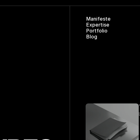
M
a
n
i
f
e
s
t
e
E
x
p
e
r
t
i
s
e
P
o
r
t
f
o
l
i
o
B
l
o
g
T
L’i