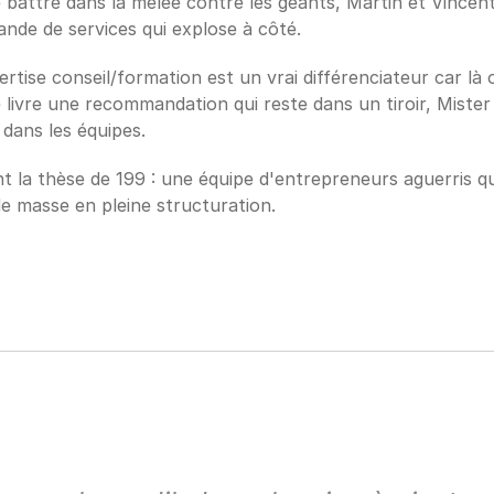
 battre dans la mêlée contre les géants, Martin et Vincent
nde de services qui explose à côté.
rtise conseil/formation est un vrai différenciateur car là 
e livre une recommandation qui reste dans un tiroir, Mister 
 dans les équipes.
 la thèse de 199 : une équipe d'entrepreneurs aguerris qui
e masse en pleine structuration.