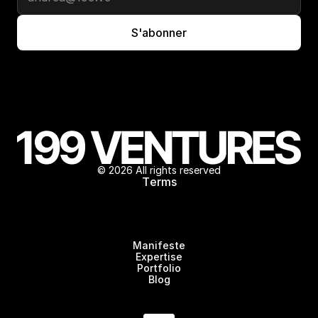
© 2026 All rights reserved
T
e
r
m
s
M
a
n
i
f
e
s
t
e
E
x
p
e
r
t
i
s
e
P
o
r
t
f
o
l
i
o
B
l
o
g