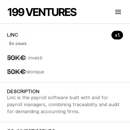
x
1
LINC
En cours
50
K€
Montant investi
50
K€
Valeur théorique
DESCRIPTION
Linc is the payroll software built with and for 
payroll managers, combining traceability and audit 
for demanding accounting firms.