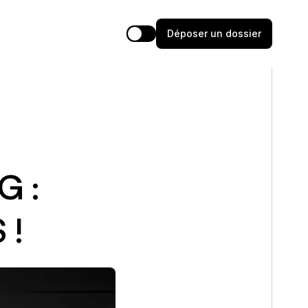
D
é
p
o
s
e
r
u
n
d
o
s
s
i
e
r
: 
 !