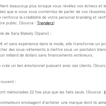
ifient beaucoup plus lorsque vous révélez vos échecs et le
ées que si vous vous contentez de parler de vos réussites.
 renforce la crédibilité de votre personal branding et renfo
re public. (Source : 
Trenderz
)
le de Sara Blakely (Spanx) :
0€ et sans expérience dans la mode, elle transforme un pr
cher des sous-vêtements à mettre sous un pantalon blanc
un milliard de dollars sans financements extérieurs.
 crée un lien émotionnel puissant avec ses clients. (Source
prouvent :
sont mémorisées 22 fois plus que les faits seuls. (Source : 
H
mmateurs envisagent d'acheter une marque dont ils aiment