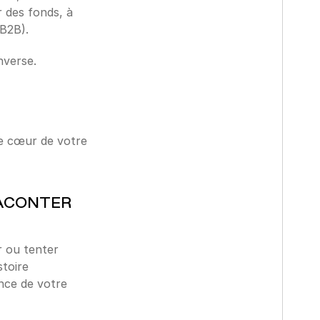
 des fonds, à 
 B2B).
nverse.
le cœur de votre 
ACONTER 
 ou tenter 
toire 
nce de votre 