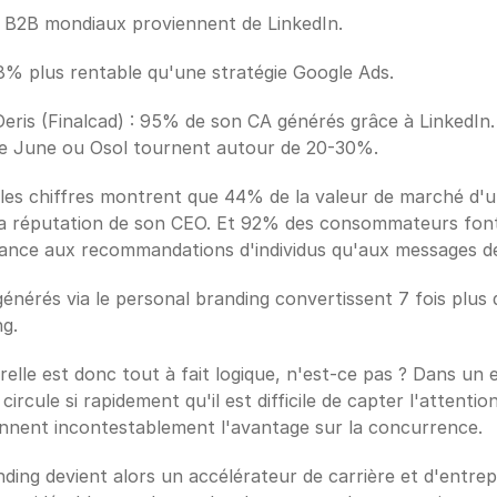
 B2B mondiaux proviennent de LinkedIn.
28% plus rentable qu'une stratégie Google Ads.
ris (Finalcad) : 95% de son CA générés grâce à LinkedIn.
 June ou Osol tournent autour de 20-30%. 
les chiffres montrent que 44% de la valeur de marché d'un
 la réputation de son CEO. Et 92% des consommateurs font
ance aux recommandations d'individus qu'aux messages d
 générés via le personal branding convertissent 7 fois plus q
g.
relle est donc tout à fait logique, n'est-ce pas ? Dans un
circule si rapidement qu'il est difficile de capter l'attention
nnent incontestablement l'avantage sur la concurrence.
ding devient alors un accélérateur de carrière et d'entrepr