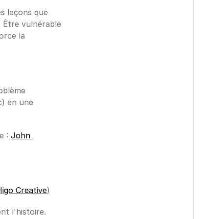
s leçons que 
 Être vulnérable 
rce la 
oblème 
) en une 
 : 
John 
igo Creative
)
 l'histoire.