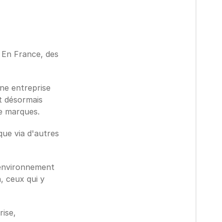
 En France, des 
e entreprise 
 désormais 
e marques. 
ue via d'autres 
 environnement 
, ceux qui y 
ise, 