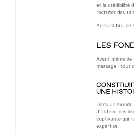
et la crédibilit
recruter des tal
Aujourd'hui, ce 
LES FON
Avant même de ch
message : tout c
CONSTRUIR
UNE HISTO
Dans un monde id
d'obtenir des lik
captivante qui r
expertise.