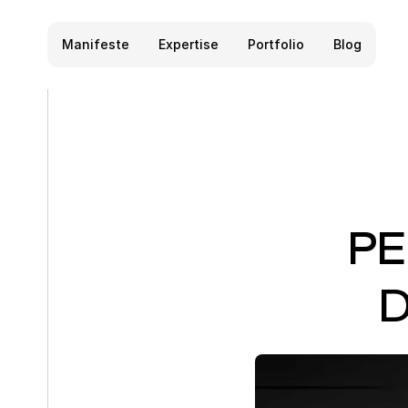
M
a
n
i
f
e
s
t
e
E
x
p
e
r
t
i
s
e
P
o
r
t
f
o
l
i
o
B
l
o
g
PE
D