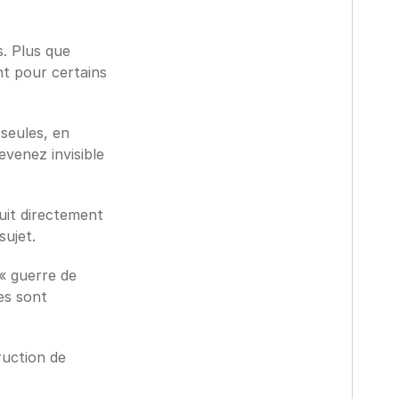
. Plus que 
t pour certains 
seules, en 
venez invisible 
uit directement 
ujet. 
« guerre de 
s sont 
uction de 