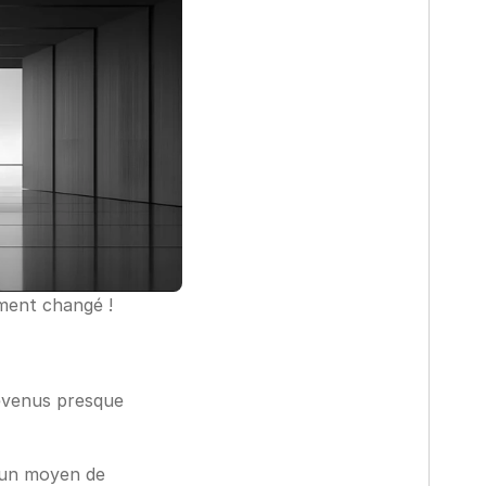
ment changé ! 
devenus presque 
un moyen de 